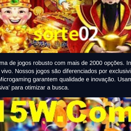
ma de jogos robusto com mais de 2000 opções. In
vivo. Nossos jogos são diferenciados por exclusi
 Microgaming garantem qualidade e inovação. Usam
siva' para otimizar a busca.