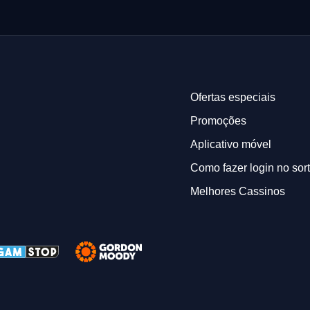
Ofertas especiais
Promoções
Aplicativo móvel
Como fazer login no sor
Melhores Cassinos