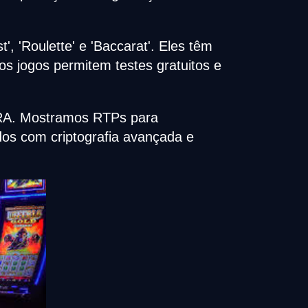
 'Roulette' e 'Baccarat'. Eles têm
 jogos permitem testes gratuitos e
GRA. Mostramos RTPs para
os com criptografia avançada e