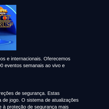
iros e internacionais. Oferecemos
00 eventos semanais ao vivo e
reções de segurança. Estas
a de jogo. O sistema de atualizações
e à proteção de segurança mais