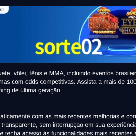
ete, vôlei, tênis e MMA, incluindo eventos brasile
mas com odds competitivas. Assista a mais de 10
ming de última geração.
maticamente com as mais recentes melhorias e cor
 transparente, sem interrupção em sua experiênci
e tenha acesso às funcionalidades mais recentes 