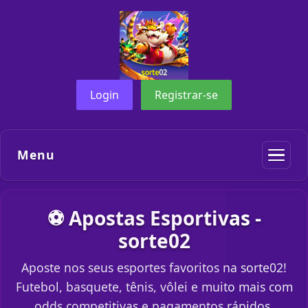
Login
Registrar-se
Menu
⚽ Apostas Esportivas -
sorte02
Aposte nos seus esportes favoritos na sorte02!
Futebol, basquete, tênis, vôlei e muito mais com
odds competitivas e pagamentos rápidos.