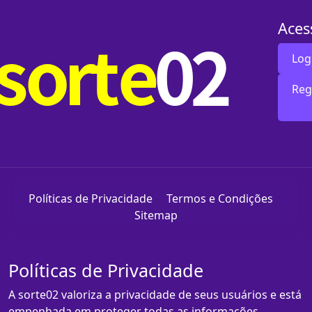
Aces
Log
Reg
Políticas de Privacidade
Termos e Condições
Sitemap
Políticas de Privacidade
A sorte02 valoriza a privacidade de seus usuários e está
empenhada em proteger todas as informações