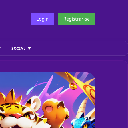
Login
Registrar-se
SOCIAL