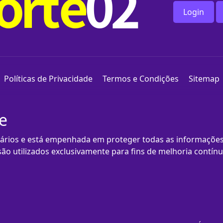
Login
Políticas de Privacidade
Termos e Condições
Sitemap
de
suários e está empenhada em proteger todas as informações
ão utilizados exclusivamente para fins de melhoria contín