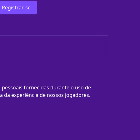
Registrar-se
 pessoais fornecidas durante o uso de
ua da experiência de nossos jogadores.