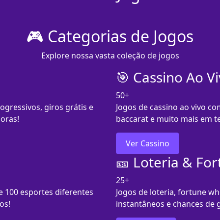
🎮 Categorias de Jogos
Explore nossa vasta coleção de jogos
🎯 Cassino Ao V
50+
ogressivos, giros grátis e
Jogos de cassino ao vivo com
oras!
baccarat e muito mais em t
Ver Cassino
🎫 Loteria & Fo
25+
e 100 esportes diferentes
Jogos de loteria, fortune w
os!
instantâneos e chances de 