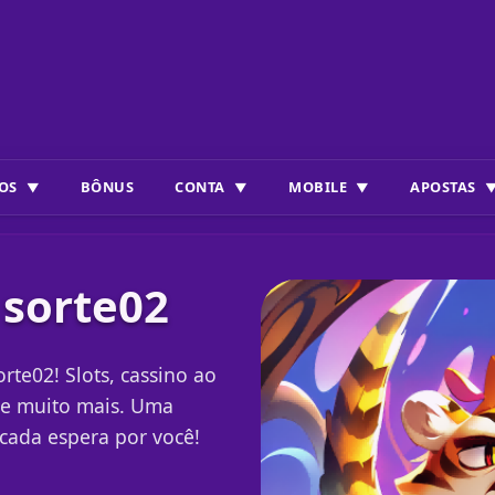
OS
BÔNUS
CONTA
MOBILE
APOSTAS
 sorte02
rte02! Slots, cassino ao
a e muito mais. Uma
icada espera por você!