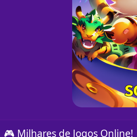
🎮 Milhares de Jogos Online!