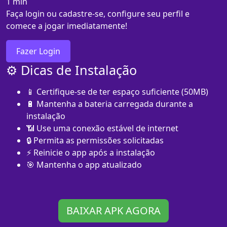
1 min
Faça login ou cadastre-se, configure seu perfil e
comece a jogar imediatamente!
Fazer Login
⚙️ Dicas de Instalação
📱 Certifique-se de ter espaço suficiente (50MB)
🔋 Mantenha a bateria carregada durante a
instalação
📶 Use uma conexão estável de internet
🔒 Permita as permissões solicitadas
⚡ Reinicie o app após a instalação
🎯 Mantenha o app atualizado
BAIXAR APK AGORA