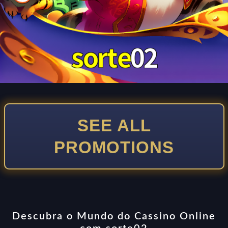
SEE ALL
PROMOTIONS
Descubra o Mundo do Cassino Online