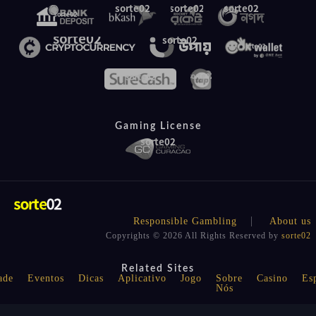
Gaming License
Responsible Gambling
About us
Copyrights © 2026 All Rights Reserved by
sorte02
Related Sites
ade
Eventos
Dicas
Aplicativo
Jogo
Sobre
Casino
Es
Nós