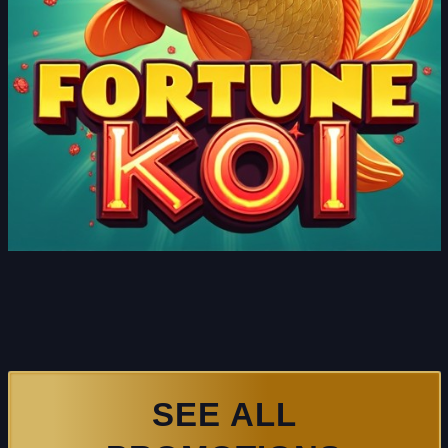
SEE ALL