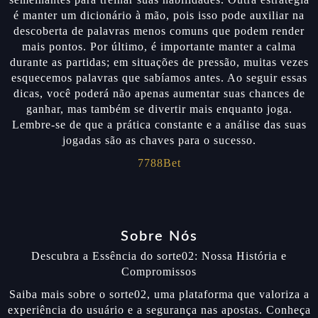
é manter um dicionário à mão, pois isso pode auxiliar na
descoberta de palavras menos comuns que podem render
mais pontos. Por último, é importante manter a calma
durante as partidas; em situações de pressão, muitas vezes
esquecemos palavras que sabíamos antes. Ao seguir essas
dicas, você poderá não apenas aumentar suas chances de
ganhar, mas também se divertir mais enquanto joga.
Lembre-se de que a prática constante e a análise das suas
jogadas são as chaves para o sucesso.
7788Bet
Sobre Nós
Descubra a Essência do sorte02: Nossa História e
Compromissos
Saiba mais sobre o sorte02, uma plataforma que valoriza a
experiência do usuário e a segurança nas apostas. Conheça