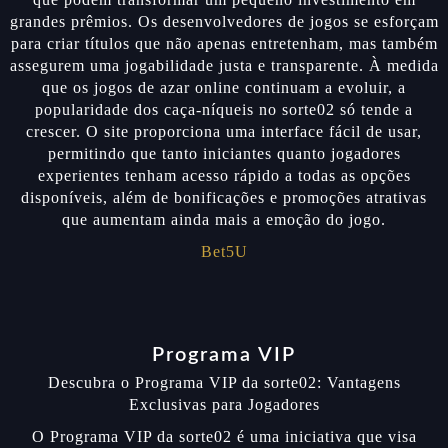
grandes prêmios. Os desenvolvedores de jogos se esforçam
para criar títulos que não apenas entretenham, mas também
assegurem uma jogabilidade justa e transparente. À medida
que os jogos de azar online continuam a evoluir, a
popularidade dos caça-níqueis no sorte02 só tende a
crescer. O site proporciona uma interface fácil de usar,
permitindo que tanto iniciantes quanto jogadores
experientes tenham acesso rápido a todas as opções
disponíveis, além de bonificações e promoções atrativas
que aumentam ainda mais a emoção do jogo.
Bet5U
Programa VIP
Descubra o Programa VIP da sorte02: Vantagens
Exclusivas para Jogadores
O Programa VIP da sorte02 é uma iniciativa que visa