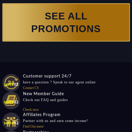
SEE ALL
PROMOTIONS
Customer support 24/7
have a question ? Speak to our agent online
Contact CS
New Member Guide
Check out FAQ and guides
Check now
Affiliates Program
Partner with us and earn some income!
Find Out more