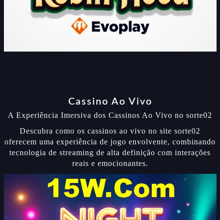
Cassino Ao Vivo
A Experiência Imersiva dos Cassinos Ao Vivo no sorte02
Descubra como os cassinos ao vivo no site sorte02
oferecem uma experiência de jogo envolvente, combinando
tecnologia de streaming de alta definição com interações
reais e emocionantes.