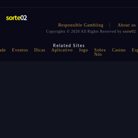
Responsible Gambling
About us
Copyrights © 2026 All Rights Reserved by
sorte02
Related Sites
ade
Eventos
Dicas
Aplicativo
Jogo
Sobre
Casino
Es
Nós