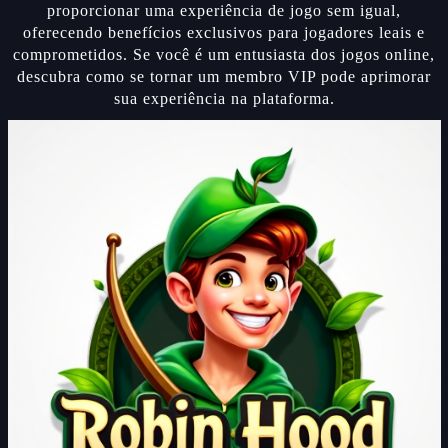
proporcionar uma experiência de jogo sem igual,
oferecendo benefícios exclusivos para jogadores leais e
comprometidos. Se você é um entusiasta dos jogos online,
descubra como se tornar um membro VIP pode aprimorar
sua experiência na plataforma.