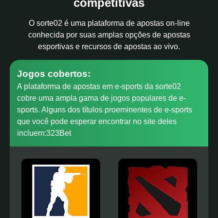
competitivas
O sorte02 é uma plataforma de apostas on-line
conhecida por suas amplas opções de apostas
esportivas e recursos de apostas ao vivo.
Jogos cobertos:
A plataforma de apostas em e-sports da sorte02
cobre uma ampla gama de jogos populares de e-
sports. Alguns dos títulos proeminentes de e-sports
que você pode esperar encontrar no site deles
incluem:
323Bet