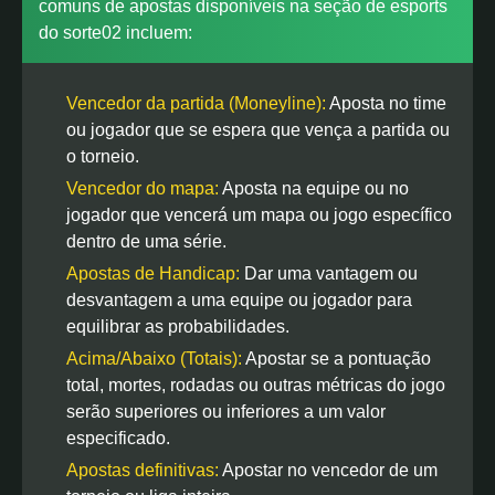
comuns de apostas disponíveis na seção de esports
do sorte02 incluem:
Vencedor da partida (Moneyline):
Aposta no time
ou jogador que se espera que vença a partida ou
o torneio.
Vencedor do mapa:
Aposta na equipe ou no
jogador que vencerá um mapa ou jogo específico
dentro de uma série.
Apostas de Handicap:
Dar uma vantagem ou
desvantagem a uma equipe ou jogador para
equilibrar as probabilidades.
Acima/Abaixo (Totais):
Apostar se a pontuação
total, mortes, rodadas ou outras métricas do jogo
serão superiores ou inferiores a um valor
especificado.
Apostas definitivas:
Apostar no vencedor de um