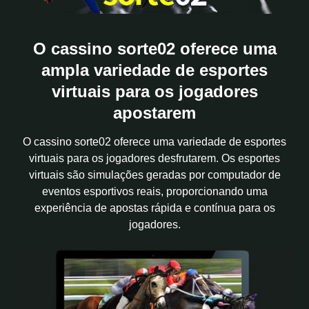
O cassino sorte02 oferece uma
ampla variedade de esportes
virtuais para os jogadores
apostarem
O cassino sorte02 oferece uma variedade de esportes
virtuais para os jogadores desfrutarem. Os esportes
virtuais são simulações geradas por computador de
eventos esportivos reais, proporcionando uma
experiência de apostas rápida e contínua para os
jogadores.