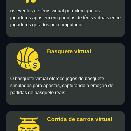
os eventos de tênis virtual permitem que os
jogadores apostem em partidas de tênis virtuais entre
jogadores gerados por computador.
Basquete virtual
O basquete virtual oferece jogos de basquete
simulados para apostas, capturando a emoção de
partidas de basquete reais.
Corrida de carros virtual