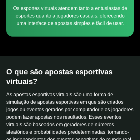
Os esportes virtuais atendem tanto a entusiastas de
esportes quanto a jogadores casuais, oferecendo
uma interface de apostas simples e fácil de usar.
O que são apostas esportivas
virtuais?
As apostas esportivas virtuais são uma forma de
simulação de apostas esportivas em que são criados
jogos ou eventos gerados por computador e os jogadores
podem fazer apostas nos resultados. Esses eventos
virtuais são baseados em geradores de números
aleatórios e probabilidades predeterminadas, tornando-
os independentes dos eventos esportivos do mundo real.