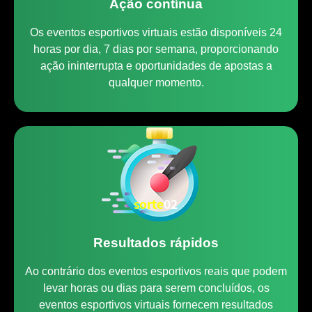
Ação contínua
Os eventos esportivos virtuais estão disponíveis 24
horas por dia, 7 dias por semana, proporcionando
ação ininterrupta e oportunidades de apostas a
qualquer momento.
Resultados rápidos
Ao contrário dos eventos esportivos reais que podem
levar horas ou dias para serem concluídos, os
eventos esportivos virtuais fornecem resultados