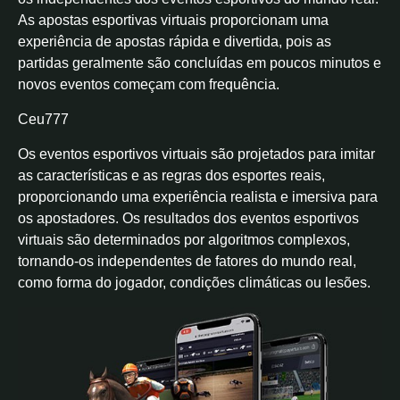
As apostas esportivas virtuais proporcionam uma
experiência de apostas rápida e divertida, pois as
partidas geralmente são concluídas em poucos minutos e
novos eventos começam com frequência.
Ceu777
Os eventos esportivos virtuais são projetados para imitar
as características e as regras dos esportes reais,
proporcionando uma experiência realista e imersiva para
os apostadores. Os resultados dos eventos esportivos
virtuais são determinados por algoritmos complexos,
tornando-os independentes de fatores do mundo real,
como forma do jogador, condições climáticas ou lesões.