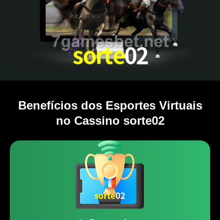
Benefícios dos Esportes Virtuais
no Cassino sorte02